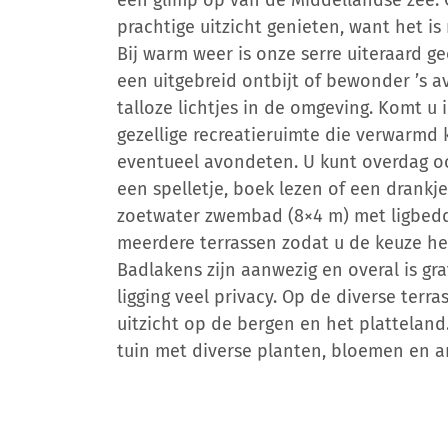
een glimp op van de Middellandse zee. 
prachtige uitzicht genieten, want het is
Bij warm weer is onze serre uiteraard g
een uitgebreid ontbijt of bewonder ’s 
talloze lichtjes in de omgeving. Komt u
gezellige recreatieruimte die verwarmd 
eventueel avondeten. U kunt overdag oo
een spelletje, boek lezen of een drankj
zoetwater zwembad (8×4 m) met ligbedde
meerdere terrassen zodat u de keuze he
Badlakens zijn aanwezig en overal is grat
ligging veel privacy. Op de diverse ter
uitzicht op de bergen en het platteland.
tuin met diverse planten, bloemen en 