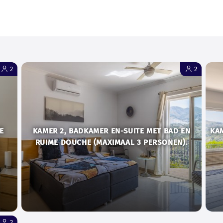
2
2
E
KAMER 2, BADKAMER EN-SUITE MET BAD EN
KA
RUIME DOUCHE (MAXIMAAL 3 PERSONEN).
2