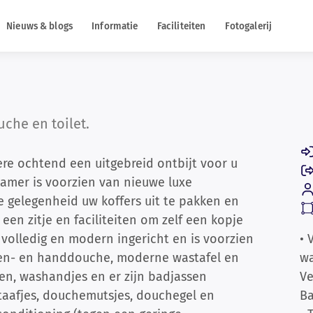
Nieuws & blogs
Informatie
Faciliteiten
Fotogalerij
che en toilet.
dere ochtend een uitgebreid ontbijt voor u
enkamer is voorzien van nieuwe luxe
e gelegenheid uw koffers uit te pakken en
een zitje en faciliteiten om zelf een kopje
 volledig en modern ingericht en is voorzien
• 
gen- en handdouche, moderne wastafel en
wa
en, washandjes en er zijn badjassen
V
staafjes, douchemutsjes, douchegel en
Ba