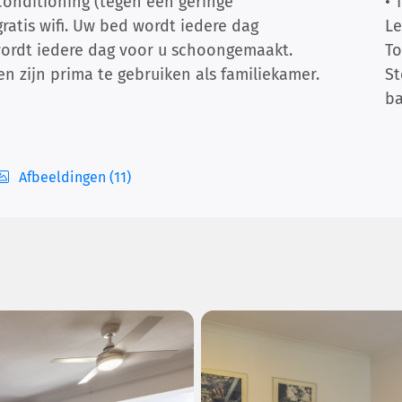
onditioning (tegen een geringe
• 
ratis wifi. Uw bed wordt iedere dag
L
rdt iedere dag voor u schoongemaakt.
To
en zijn prima te gebruiken als familiekamer.
St
b
Afbeeldingen (11)