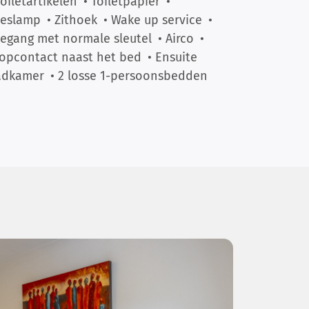
Toiletartikelen
• Toiletpapier
•
eeslamp
• Zithoek
• Wake up service
•
egang met normale sleutel
• Airco
•
opcontact naast het bed
• Ensuite
adkamer
• 2 losse 1-persoonsbedden