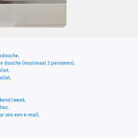
pdouche.
e douche (maximaal 3 personen).
ilet.
(current)
ilet.
ekend/week.
chez.
ur ons een e-mail.