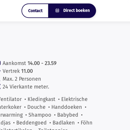
Direct boeken
Contact
Aankomst
14.00 - 23.59
Vertrek
11.00
Max. 2 Personen
24 Vierkante meter.
Ventilator
• Kledingkast
• Elektrische
terkoker
• Douche
• Handdoeken
•
erwarming
• Shampoo
• Babybed
•
djas
• Beddengoed
• Badlaken
• Föhn